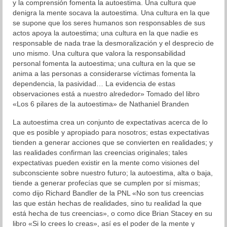
y la comprensión fomenta la autoestima. Una cultura que
denigra la mente socava la autoestima. Una cultura en la que
Blog
se supone que los seres humanos son responsables de sus
actos apoya la autoestima; una cultura en la que nadie es
Aprendizaje
responsable de nada trae la desmoralización y el desprecio de
uno mismo. Una cultura que valora la responsabilidad
Autoestima
personal fomenta la autoestima; una cultura en la que se
anima a las personas a considerarse víctimas fomenta la
Cambio
dependencia, la pasividad… La evidencia de estas
observaciones está a nuestro alrededor» Tomado del libro
Coaching
«Los 6 pilares de la autoestima» de Nathaniel Branden
Colaboración
La autoestima crea un conjunto de expectativas acerca de lo
que es posible y apropiado para nosotros; estas expectativas
Comunicación
tienden a generar acciones que se convierten en realidades; y
las realidades confirman las creencias originales; tales
Cultura General
expectativas pueden existir en la mente como visiones del
subconsciente sobre nuestro futuro; la autoestima, alta o baja,
Desarrollo Humano
tiende a generar profecías que se cumplen por sí mismas;
como dijo Richard Bandler de la PNL «No son tus creencias
Liderazgo
las que están hechas de realidades, sino tu realidad la que
está hecha de tus creencias», o como dice Brian Stacey en su
libro «Si lo crees lo creas», así es el poder de la mente y
Neurociencia