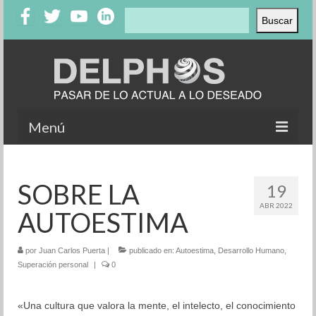
Buscar
Buscar
Menú
Inicio
SOBRE LA
19
Nosotros
ABR 2022
AUTOESTIMA
Productos
Clientes
por
Juan Carlos Puerta
|
publicado en:
Autoestima
,
Desarrollo Humano
,
Superación personal
|
0
Testimonios
«Una cultura que valora la mente, el intelecto, el conocimiento
Casos de éxito