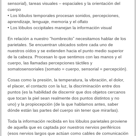
sensorial), tareas visuales – espaciales y la orientación del
cuerpo
Organización
• Los lóbulos temporales procesan sonidos, percepciones,
aprendizaje, lenguaje, memoria y el olfato
Resultados
• Los lóbulos occipitales manejan la información visual
Superación personal
En relación a nuestro “hombrecito” necesitamos hablar de los
parietales. Se encuentran ubicados sobre cada uno de
Contacto
nuestros oídos y se extienden hacia el punto medio superior
de la cabeza. Procesan lo que sentimos con las manos y el
cuerpo, las llamadas percepciones táctiles y
somatosensoriales (somato = cuerpo, sensorial = percepción).
Cosas como la presión, la temperatura, la vibración, el dolor,
el placer, el contacto con la luz, la discriminación entre dos
puntos (es la habilidad de discernir que dos objetos cercanos
que tocan la piel sean realmente dos puntos distintos y no
uno) y la propiocepción (de la que hablamos antes, saber
dónde están las partes del cuerpo sin tener que mirarlas).
Toda la información recibida en los lóbulos parietales proviene
de aquella que es captada por nuestros nervios periféricos
(esos nervios largos que actúan como cables de comunicación