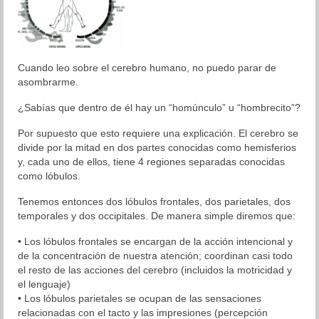
Blog
Aprendizaje
Cuando leo sobre el cerebro humano, no puedo parar de
Autoestima
asombrarme.
¿Sabías que dentro de él hay un “homúnculo” u “hombrecito”?
Cambio
Por supuesto que esto requiere una explicación. El cerebro se
Coaching
divide por la mitad en dos partes conocidas como hemisferios
y, cada uno de ellos, tiene 4 regiones separadas conocidas
Colaboración
como lóbulos.
Comunicación
Tenemos entonces dos lóbulos frontales, dos parietales, dos
temporales y dos occipitales. De manera simple diremos que:
Cultura General
• Los lóbulos frontales se encargan de la acción intencional y
de la concentración de nuestra atención; coordinan casi todo
Desarrollo Humano
el resto de las acciones del cerebro (incluidos la motricidad y
el lenguaje)
Liderazgo
• Los lóbulos parietales se ocupan de las sensaciones
relacionadas con el tacto y las impresiones (percepción
Neurociencia