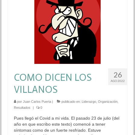
Blog
Aprendizaje
Autoestima
Cambio
Coaching
Colaboración
26
COMO DICEN LOS
AGO 2022
Comunicación
VILLANOS
Cultura General
por
Juan Carlos Puerta
|
publicado en:
Liderazgo
,
Organización
,
Resultados
Desarrollo Humano
|
0
Pues llegó el Covid a mi vida. El pasado 23 de julio (del
Liderazgo
año en que escribo este texto) comencé a tener
síntomas como de un fuerte resfriado. Estuve
Neurociencia