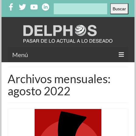
Buscar
Buscar
Menú
Inicio
Archivos mensuales:
Nosotros
agosto 2022
Productos
Clientes
Testimonios
Casos de éxito