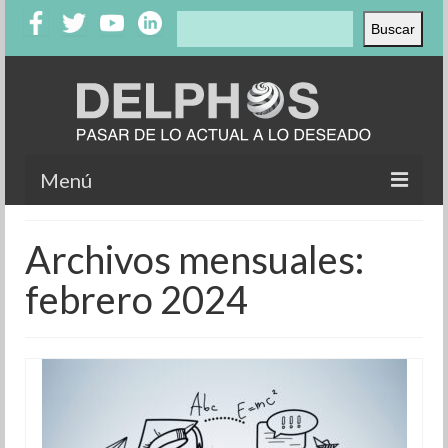
Buscar
Buscar
Menú
Inicio
Archivos mensuales:
Nosotros
febrero 2024
Productos
Clientes
Testimonios
Casos de éxito