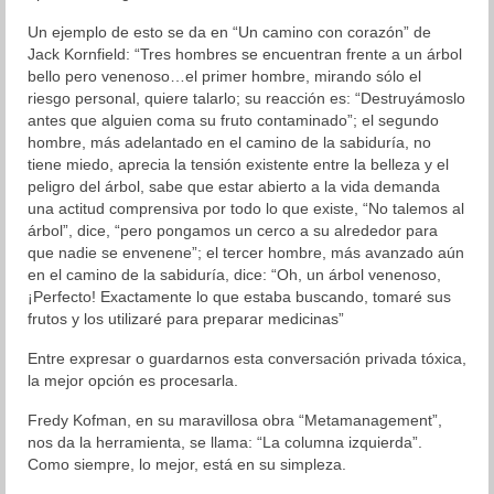
Un ejemplo de esto se da en “Un camino con corazón” de
Organización
Jack Kornfield: “Tres hombres se encuentran frente a un árbol
bello pero venenoso…el primer hombre, mirando sólo el
Resultados
riesgo personal, quiere talarlo; su reacción es: “Destruyámoslo
antes que alguien coma su fruto contaminado”; el segundo
Superación personal
hombre, más adelantado en el camino de la sabiduría, no
tiene miedo, aprecia la tensión existente entre la belleza y el
Contacto
peligro del árbol, sabe que estar abierto a la vida demanda
una actitud comprensiva por todo lo que existe, “No talemos al
árbol”, dice, “pero pongamos un cerco a su alrededor para
que nadie se envenene”; el tercer hombre, más avanzado aún
en el camino de la sabiduría, dice: “Oh, un árbol venenoso,
¡Perfecto! Exactamente lo que estaba buscando, tomaré sus
frutos y los utilizaré para preparar medicinas”
Entre expresar o guardarnos esta conversación privada tóxica,
la mejor opción es procesarla.
Fredy Kofman, en su maravillosa obra “Metamanagement”,
nos da la herramienta, se llama: “La columna izquierda”.
Como siempre, lo mejor, está en su simpleza.