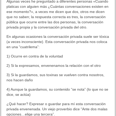
Algunas veces he preguntado a diferentes personas «Cuando
platicas con alguien más ¿Cuántas conversaciones existen en
Blog
ese momento?», a veces me dicen que dos, otros me dicen
que no saben; la respuesta correcta es tres, la conversación
Aprendizaje
pública que ocurre entre las dos personas, la conversación
privada propia y la conversación privada del otro.
Autoestima
En algunas ocasiones la conversación privada suele ser tóxica
Cambio
(a veces inconsciente). Esta conversación privada nos coloca
en una “cuatrilema”:
Coaching
1) Ocurre en contra de la voluntad
Colaboración
2) Si la expresamos, envenenamos la relación con el otro
Comunicación
3) Si la guardamos, sus toxinas se vuelven contra nosotros,
nos hacen daño
Cultura General
4) Aunque la guardamos, su contenido “se nota” (lo que no se
Desarrollo Humano
dice, se actúa)
Liderazgo
¿Qué hacer? Expresar o guardar para mí esta conversación
privada envenenada. Un viejo proverbio dice “Ante dos malas
opciones…elige una tercera”.
Neurociencia