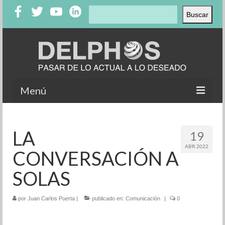
Buscar
Buscar
Menú
Inicio
LA
19
Nosotros
ABR 2022
CONVERSACIÓN A
Productos
SOLAS
Clientes
por
Testimonios
Juan Carlos Puerta
|
publicado en:
Comunicación
|
0
Casos de éxito