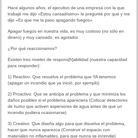
Hace algunos años, el ejecutivo de una empresa con la que
Blog
trabajé me dijo «Estoy cansadísimo» le pregunté por qué y me
dijo «Es que me la paso apagando fuegos».
Aprendizaje
Apagar fuegos en nuestra vida, es muy costoso (no sólo en
Autoestima
dinero) y muy cansado, es agotador.
Cambio
¿Por qué reaccionamos?
Existen tres niveles de respons[h]abilidad (nuestra capacidad
Coaching
para responder):
Colaboración
1) Reactivo: Que resuelve el problema que YA tenemos
(apagar un incendio que ya inició, por ejemplo)
Comunicación
2) Proactivo: Que se anticipa al problema y que minimiza los
Cultura General
daños posibles si el problema apareciera (Colocar detectores
de humo que activen aspersores de agua antes de que un
Desarrollo Humano
incendio pudiera ocasionarse)
Liderazgo
3) Creativo: Que diseña algo para que disuelva el problema,
hacer que nunca aparezca (Construir el espacio con
materiales no inflamables, para que nunca se incendie)
Neurociencia