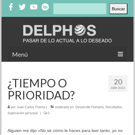
Buscar
Buscar
Menú
Inicio
¿TIEMPO O
20
Nosotros
ABR 2022
PRIORIDAD?
Productos
Clientes
por
Juan Carlos Puerta
|
publicado en:
Desarrollo Humano
,
Resultados
,
Superación personal
|
0
Testimonios
Alguien me dijo «No sé cómo le haces para leer tanto, yo no
Casos de éxito