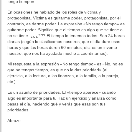
tengo tiempo».
Blog
En ocasiones he hablado de los roles de víctima y
protagonista. Víctima es quitarme poder, protagonista, por el
Aprendizaje
contrario, es darme poder. La expresión «No tengo tiempo» es
quitarme poder. Significa que el tiempo es algo que se tiene o
Autoestima
no se tiene. ¿¿¿??? El tiempo lo tenemos todos. Son 24 horas
diarias (según lo clasificamos nosotros; que el día dure esas
Cambio
horas y que las horas duren 60 minutos, etc. es un invento
nuestro, que nos ha ayudado mucho a coordinarnos).
Coaching
Mi respuesta a la expresión «No tengo tiempo» es «No, no es
Colaboración
que no tengas tiempo, es que no le das prioridad» (al
ejercicio, a la lectura, a las finanzas, a la familia, a la pareja,
etc.)
Comunicación
Es un asunto de prioridades. El «tiempo aparece» cuando
Cultura General
algo es importante para ti. Haz un ejercicio y analiza cómo
pasas el día, haciendo qué y verás que esas son tus
Desarrollo Humano
prioridades.
Liderazgo
Abrazo
Neurociencia