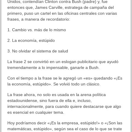
Unidos, contendían Clinton contra Bush (padre) y, fue
entonces que, James Carville, estratega de campaña del
Blog
primero, puso un cartel en las oficinas centrales con varias
frases, a manera de recordatorio:
Aprendizaje
1. Cambio vs. más de lo mismo
Autoestima
2. La economía, estúpido
Cambio
3. No olvidar el sistema de salud
Coaching
La frase 2 se convirtió en un eslogan publicitario que ayudó
tremendamente a lo impensable, ganarle a Bush.
Colaboración
Con el tiempo a la frase se le agregó un «es» quedando «¡Es
Comunicación
la economía, estúpido». Se volvió todo un clásico.
Cultura General
La frase ahora, no solo es usada en la arena política
estadounidense, sino fuera de ella e, incluso,
Desarrollo Humano
internacionalmente, para cuando quiere destacarse que algo
es esencial en cualquier tema.
Liderazgo
Hoy podríamos decir «¡Es la empresa, estúpido!» o «¡Son las
matemáticas, estúpido», según sea el caso de lo que se trate
Neurociencia