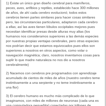
1) Existe un único gran diseño cerebral para mamíferos,
peces, aves, anfibios y reptiles, establecido hace 300 millones
de años, de ahí cada cerebro evolucionó; todos estos
cerebros tienen partes similares para hacer cosas similares
pero, las circunstancias particulares, adaptaron cada cerebro
a ellas; así las aves tienen lóbulos occipitales mejores pues
necesitan identificar presas desde alturas muy altas (los
humanos nos consideramos superiores a las demás especies
por nuestras propias ventajas cerebrales, pero otras especies
nos podrían decir que estamos equivocados pues ellos son
superiores a nosotros en otros aspectos, como volar o
navegación magnética; claro, nosotros inventamos cosas para
suplir lo que madre naturaleza no nos dio a nosotros
cerebralmente)
2) Nacemos con cerebros pre programados con aprendizaje
acumulado de cientos de miles de años (nuestro cerebro teme
instintivamente a una serpiente y no teme instintivamente a
una flor)
3) El cerebro humano es mucho más complicado de lo que
imaginamos, con miles de millones de neuronas (cada una es
una computadora pequeñita) conectadas por trillones de