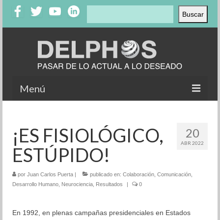
Buscar
Buscar
Menú
Inicio
¡ES FISIOLÓGICO,
20
Nosotros
ABR 2022
ESTÚPIDO!
Productos
Clientes
por
Juan Carlos Puerta
|
publicado en:
Colaboración
,
Comunicación
,
Desarrollo Humano
,
Neurociencia
,
Resultados
|
0
Testimonios
En 1992, en plenas campañas presidenciales en Estados
Casos de éxito