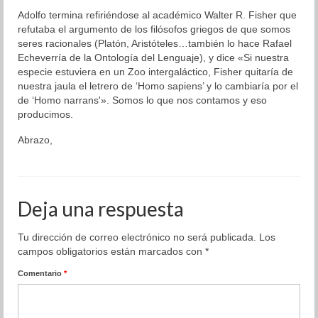
Adolfo termina refiriéndose al académico Walter R. Fisher que
Organización
refutaba el argumento de los filósofos griegos de que somos
seres racionales (Platón, Aristóteles…también lo hace Rafael
Resultados
Echeverría de la Ontología del Lenguaje), y dice «Si nuestra
especie estuviera en un Zoo intergaláctico, Fisher quitaría de
Superación personal
nuestra jaula el letrero de ‘Homo sapiens’ y lo cambiaría por el
de ‘Homo narrans'». Somos lo que nos contamos y eso
Contacto
producimos.
Abrazo,
Deja una respuesta
Tu dirección de correo electrónico no será publicada.
Los
campos obligatorios están marcados con
*
Comentario
*