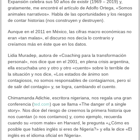
Expansión celebra sus 50 años de existir (1969 – 2019) y,
gratamente, me encontré el artículo de Adolfo Ortega, «Somos
Blog
animales narrativos». Habla de las oportunidades y los riesgos
de contar historias (nos construyen y destruyen).
Aprendizaje
Aunque en el 2011 en México, las cifras macro económicas no
Autoestima
eran «tan malas», el discurso nos decía lo contrario y
creíamos más en éste que en los datos.
Cambio
Lidia Muradep, autora de «Coaching para la transformación
Coaching
personal», nos dice que en el 2001, en plena crisis argentina,
ella escuchaba uno y otro y otro «cuento» sobre lo terrible de
Colaboración
la situación y nos dice, «Los estados de ánimo son
contagiosos, no somos responsables de contagiarnos, pero sí
de salir del contagio» y, se logra, cambiando el cuento.
Comunicación
Chimamanda Adichie, escritora nigeriana, nos regala una gran
Cultura General
conferencia (
ted.com
) que se llama «The danger of a single
story». Nos dice del riesgo de creernos la primera historia que
Desarrollo Humano
nos cuentan (o nos contamos) y, como ejemplo, recuerda
cuando su «room mate» en Harvard, le pregunta «¿Cómo es
Liderazgo
posible que hables inglés si eres de Nigeria?» y ella le dice «El
inglés es el idioma oficial en Nigeria».
Neurociencia