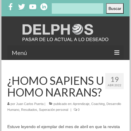
Buscar
Buscar
Menú
Inicio
¿HOMO SAPIENS U
19
Nosotros
ABR 2022
HOMO NARRANS?
Productos
Clientes
por
Juan Carlos Puerta
|
publicado en:
Aprendizaje
,
Coaching
,
Desarrollo
Humano
,
Resultados
,
Superación personal
|
0
Testimonios
Estuve leyendo el ejemplar del mes de abril en que la revista
Casos de éxito