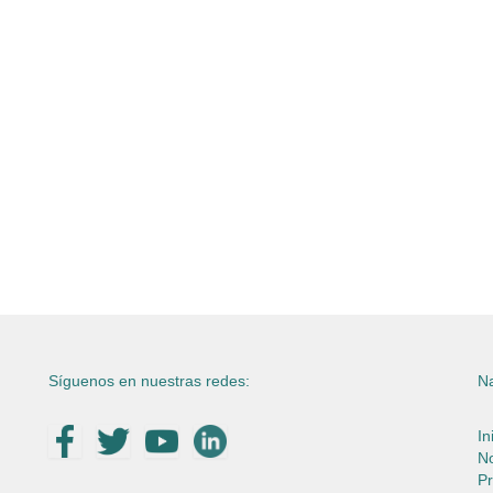
Síguenos en nuestras redes:
N
In
N
P