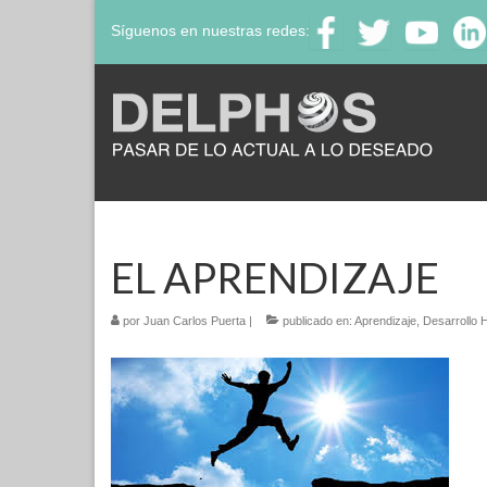
Síguenos en nuestras redes:
EL APRENDIZAJE
por
Juan Carlos Puerta
|
publicado en:
Aprendizaje
,
Desarrollo